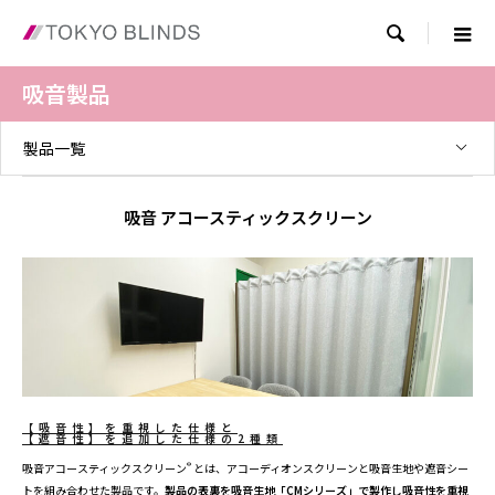

吸音製品
製品一覧
吸音 アコースティックスクリーン
【吸音性】を重視した仕様と
【遮音性】を追加した仕様の2種類
®
吸音アコースティックスクリーン
とは、アコーディオンスクリーンと吸音生地や遮音シー
トを組み合わせた製品です。
製品の表裏を吸音生地「CMシリーズ」で製作し吸音性を重視