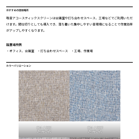
おすすめの使用場所
吸音アコースティックスクリーンは会議室や打ち合わせスペース、工場などでご利用いただ
けます。間仕切りとしても導入でき、落ち着いた集中しやすい音環境になることで作業効率
がアップしやすくなります。
設置場所例
・オフィス、会議室 ・打ち合わせスペース ・工場、作業場
カラーバリエーション
CM-1001
CM-1002
遮光2級
遮光2級