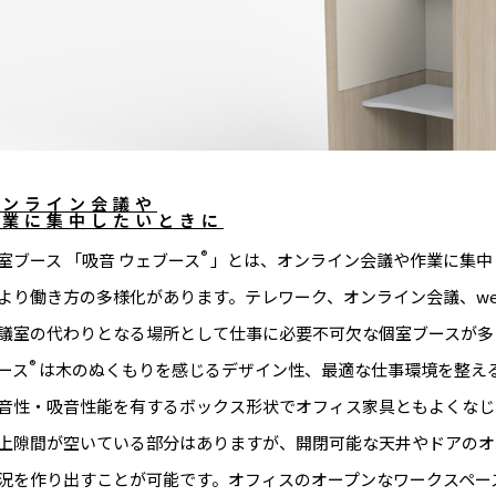
オンライン会議や
作業に集中したいときに
®︎
室ブース 「吸音 ウェブース
」とは、オンライン会議や作業に集中
より働き方の多様化があります。テレワーク、オンライン会議、w
議室の代わりとなる場所として仕事に必要不可欠な個室ブースが多
®
ース
は⽊のぬくもりを感じるデザイン性、最適な仕事環境を整え
音性・吸⾳性能を有するボックス形状でオフィス家具ともよくなじ
上隙間が空いている部分はありますが、開閉可能な天井やドアのオ
況を作り出すことが可能です。オフィスのオープンなワークスペー