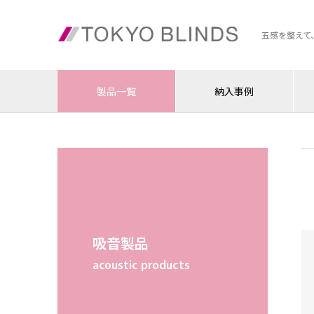
五感を整えて
製品一覧
納入事例
吸音製品
acoustic products