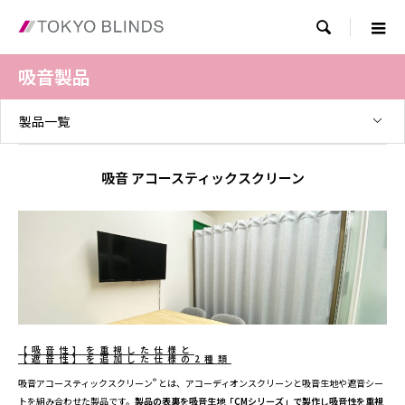

吸音製品
製品一覧
吸音 アコースティックスクリーン
【吸音性】を重視した仕様と
【遮音性】を追加した仕様の2種類
®
吸音アコースティックスクリーン
とは、アコーディオンスクリーンと吸音生地や遮音シー
トを組み合わせた製品です。
製品の表裏を吸音生地「CMシリーズ」で製作し吸音性を重視