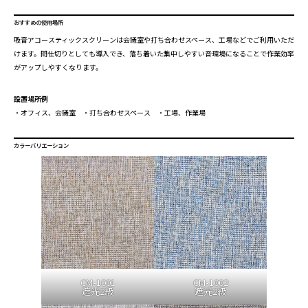
おすすめの使用場所
吸音アコースティックスクリーンは会議室や打ち合わせスペース、工場などでご利用いただ
けます。間仕切りとしても導入でき、落ち着いた集中しやすい音環境になることで作業効率
がアップしやすくなります。
設置場所例
・オフィス、会議室 ・打ち合わせスペース ・工場、作業場
カラーバリエーション
CM-1001
CM-1002
遮光2級
遮光2級