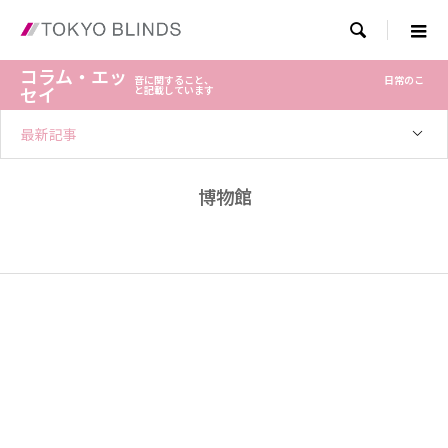

コラム・エッ
音に関すること、 日常のこ
セイ
と記載しています
最新記事
博物館