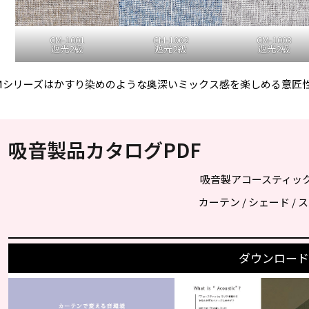
CM-1001
CM-1002
CM-1003
遮光2級
遮光2級
遮光2級
Mシリーズはかすり染めのような奥深いミックス感を楽しめる意匠
吸音製品カタログPDF
吸音製アコースティッ
カーテン / シェード /
ダウンロード