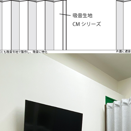
片面に遮音
面とも吸音生地で製作し、吸音に特化