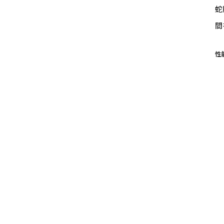
蛇
間
性