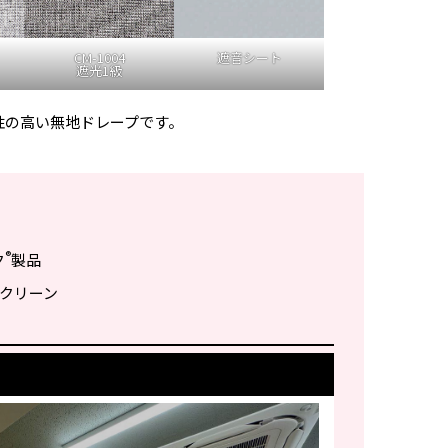
CM-1004
遮音シート
遮光1級
性の高い無地ドレープです。
®
ク
製品
 スクリーン