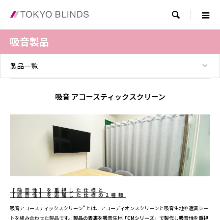

吸音製品
製品一覧
吸音 アコースティックスクリーン
【吸音性】を重視した仕様と
【遮音性】を追加した仕様の2種類
®
吸音アコースティックスクリーン
とは、アコーディオンスクリーンと吸音生地や遮音シー
トを組み合わせた製品です。
製品の表裏を吸音生地「CMシリーズ」で製作し吸音性を重視