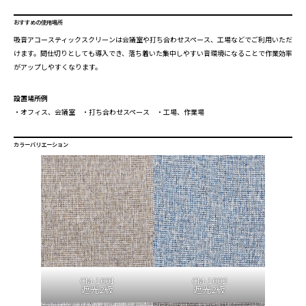
おすすめの使用場所
吸音アコースティックスクリーンは会議室や打ち合わせスペース、工場などでご利用いただ
けます。間仕切りとしても導入でき、落ち着いた集中しやすい音環境になることで作業効率
がアップしやすくなります。
設置場所例
・オフィス、会議室 ・打ち合わせスペース ・工場、作業場
カラーバリエーション
CM-1001
CM-1002
遮光2級
遮光2級