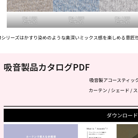
CM-1001
CM-1002
CM-1003
遮光2級
遮光2級
遮光2級
Mシリーズはかすり染めのような奥深いミックス感を楽しめる意匠
吸音製品カタログPDF
吸音製アコースティッ
カーテン / シェード /
ダウンロード