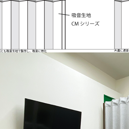
片面に遮音
面とも吸音生地で製作し、吸音に特化