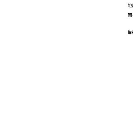
蛇
間
性