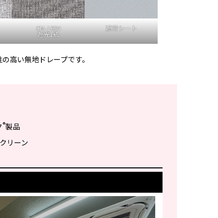
CM-1004
遮音シート
遮光1級
性の高い無地ドレープです。
®
ク
製品
 スクリーン