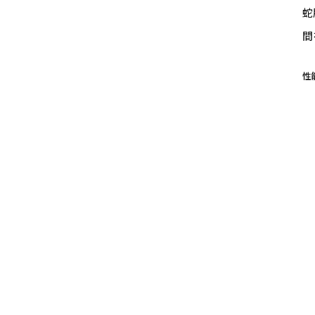
蛇
間
性