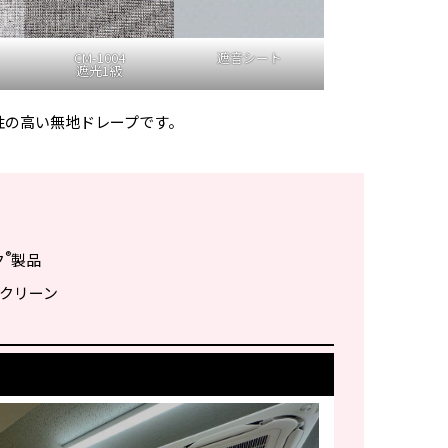
CM-1004
遮音シート
遮光1級
性の高い無地ドレープです。
®
ク
製品
 スクリーン