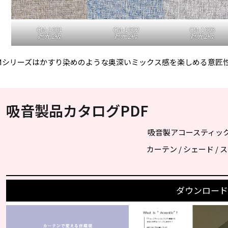
CM-1001
CM-1002
CM-1003
遮光2級
遮光2級
遮光2級
Mシリーズはかすり染めのような奥深いミックス感を楽しめる意匠
吸音製品カタログPDF
吸音製アコースティッ
カーテン / シェード /
ダウンロード