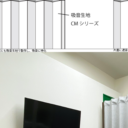
片面に遮音
面とも吸音生地で製作し、吸音に特化