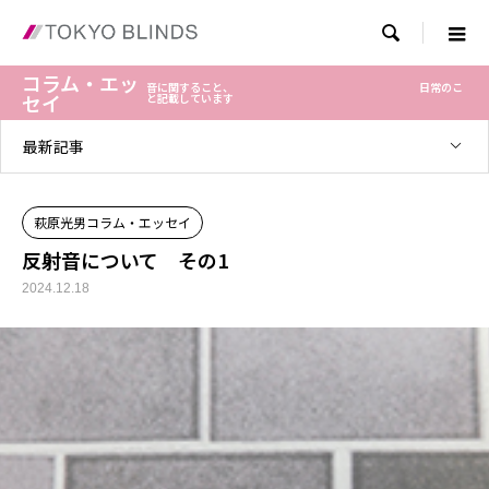

コラム・エッ
音に関すること、 日常のこ
セイ
と記載しています
最新記事
萩原光男コラム・エッセイ
反射音について その1
2024.12.18