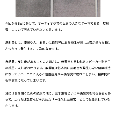
今回から3回に分けて、オーディオや音の世界の大きなテーマである「反射
音」について考えていきたいと思います。
反射音とは、楽器や人、あるいは自然界にある物体が発した音が様々な物に
ぶつかって発生する、２次的な音です。
自然界に反射音があることの大切さは、無響室と言われるスピーカー測定用
の部屋に入ればわかります。無響室は基本的に反射音が発生しない建築構造
になっていて、ここに入ると位置感覚や平衡感覚が崩れてしまい、精神的に
も不安定になってしまいます。
耳には音を聞くための鼓膜の他に、三半規管という平衡感覚を司る器官もあ
って、これらは鼓膜などを含めた「一体化した器官」としても機能している
からです。