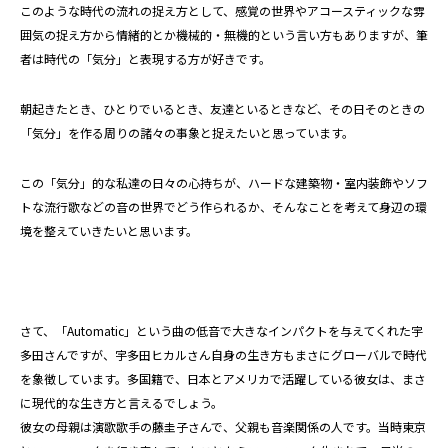
このような時代の流れの捉え方として、感覚の世界やアコースティックな雰
囲気の捉え方から情緒的とか機械的・無機的という言い方もありますが、筆
者は時代の「気分」と表現する方が好きです。
朝起きたとき、ひとりでいるとき、友達といるときなど、その日そのときの
「気分」を作る周りの諸々の事象と捉えたいと思っています。
この「気分」的な私達の日々の心持ちが、ハードな建築物・室内装飾やソフ
トな流行歌などの音の世界でどう作られるか、そんなことを考えて身辺の環
境を整えていきたいと思います。
さて、「Automatic」という曲の低音で大きなインパクトを与えてくれた宇
多田さんですが、宇多田ヒカルさん自身の生き方もまさにグローバルで時代
を象徴しています。多国籍で、日本とアメリカで活躍している彼女は、まさ
に現代的な生き方と言えるでしょう。
彼女の母親は演歌歌手の藤圭子さんで、父親も音楽関係の人です。当時東京