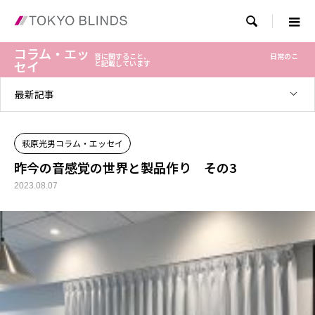

コラム・エッ
音に関すること、 日常のこ
セイ
と記載しています
最新記事
萩原光男コラム・エッセイ
昨今の音感覚の世界と製品作り その3
2023.08.07