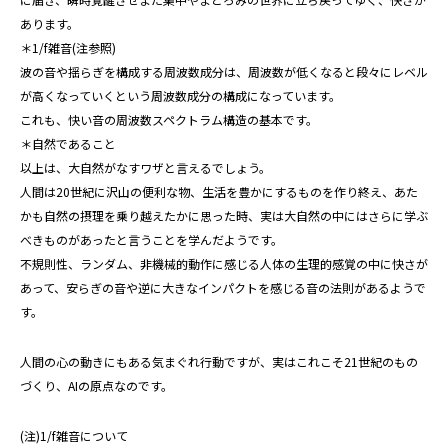
あります。
＊1/f雑音(注参照)
波の音や揺らぎを構成する周波数成分は、周波数が低くなると段々にレベル
が高くなっていくという周波数成分の構成になっています。
これも、快い音の周波数スペクトラム構造の基本です。
＊自然であること
以上は、大自然がなすワザと言えるでしょう。
人間は20世紀に沢山の便利な物、生活を豊かにするものを作り終え、あた
かも自然の摂理を乗り越えたかに思った時、実は大自然の中にはさらに学ぶ
べきものがあったと言うことを学んだようです。
不規則性、ランダム、非機械的動作に感じる人体の生理的感覚の中に快さが
あって、安らぎの音や逆に大きなインパクトを感じる音の法則があるようで
す。
人間の心の動きにもある気まぐれ行動ですが、実はこれこそ21世紀のもの
づくり、AIの原点なのです。
(注)1/f雑音について