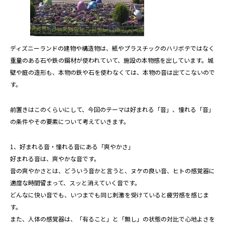
ディズニーランドの建物や構造物は、紙やプラスチックのハリボテではなく
重量のある石や鉄の鋼材が使われていて、施設の本物感を出しています。城
壁や庭の造形も、本物の鉄や石を使わなくては、本物の音は出てこないので
す。
前置きはこのくらいにして、今回のテーマは好まれる「音」、憧れる「音」
の条件やその要素について考えていきます。
1、好まれる音・憧れる音にある「爽やかさ」
好まれる音は、爽やかな音です。
音の爽やかさとは、どういう音かと言うと、ヌケの良い音、ヒトの感覚器に
適度な時間留まって、スッと消えていく音です。
どんなに快い音でも、いつまでも同じ刺激を受けていると疲労感を感じま
す。
また、人体の感覚器は、「有ること」と「無し」の状態の対比で心地よさを