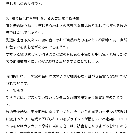
感じるもののようです。
2、繰り返し打ち寄せる、波の音に感じる快感
有と無の繰り返しに感じる心地よさの代表的な音は繰り返し打ち寄せる波の
音ではないでしょうか。
海辺に生きる人々は、波の音、それが自然の有り様だという諦念と共に自然
に包まれる安心感があるのでしょうか。
ザザッと繰り返し洗い流すような波の音にある中域から中低域・低域にかけ
ての周波数成分に、心が洗われる思いをすることでしょう。
専門的には、この波の音には次のような聴覚心理に基づき音響的な分析がな
されています。
＊「揺らぎ」
揺らぎとは、定まっていないランダムな時間間隔で届く感覚刺激のことで
す。
波の音を始め、窓を細めに開けておくと、そこからの風でカーテンが不規則
に波打ったり、遮光で下げられているブラインドが揺らいで不定期にコツコ
ツあるいはカッカッと窓枠に当たる音には、読書をしたりまどろむヒトの心
に届き、瞬時覚醒させまた集中やまどろみの世界に立ち戻ってゆく、快さが