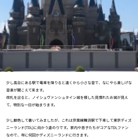
少し高台にある駅で電車を降りると遠くから小さな音で、なにやら楽しげな
音楽が聞こえて来ます。
改札を出ると、ノイシュヴァンシュタイン城を模した見慣れたお城が見え
て、特別な一日が始まります。
少し脚色して書いてみましたが、これは京葉線舞浜駅で下車して東京ディズ
ニーランド(TDL)に向かう道のりです。家内や息子たちがコアなTDLファン
なので、年に何回かディズニーランドに行きます。